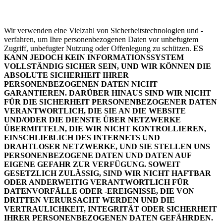
Wir verwenden eine Vielzahl von Sicherheitstechnologien und -
verfahren, um Ihre personenbezogenen Daten vor unbefugtem
Zugriff, unbefugter Nutzung oder Offenlegung zu schützen.
ES
KANN JEDOCH KEIN INFORMATIONSSYSTEM
VOLLSTÄNDIG SICHER SEIN, UND WIR KÖNNEN DIE
ABSOLUTE SICHERHEIT IHRER
PERSONENBEZOGENEN DATEN NICHT
GARANTIEREN. DARÜBER HINAUS SIND WIR NICHT
FÜR DIE SICHERHEIT PERSONENBEZOGENER DATEN
VERANTWORTLICH, DIE SIE AN DIE WEBSITE
UND/ODER DIE DIENSTE ÜBER NETZWERKE
ÜBERMITTELN, DIE WIR NICHT KONTROLLIEREN,
EINSCHLIEßLICH DES INTERNETS UND
DRAHTLOSER NETZWERKE, UND SIE STELLEN UNS
PERSONENBEZOGENE DATEN UND DATEN AUF
EIGENE GEFAHR ZUR VERFÜGUNG. SOWEIT
GESETZLICH ZULÄSSIG, SIND WIR NICHT HAFTBAR
ODER ANDERWEITIG VERANTWORTLICH FÜR
DATENVORFÄLLE ODER -EREIGNISSE, DIE VON
DRITTEN VERURSACHT WERDEN UND DIE
VERTRAULICHKEIT, INTEGRITÄT ODER SICHERHEIT
IHRER PERSONENBEZOGENEN DATEN GEFÄHRDEN.